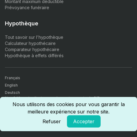
Montant maximum déductible
Prévoyance funéraire
Hypothèque
Tout savoir sur l'hypothèque
Calculateur hypothécaire
Comparateur hypothécaire
Hypothèque à effets différés
Français
English
Deutsch
Nos 940+ avis clients nous donnent une note de 5/5.
Comparateur d’assurances, finance & immobilier. Tous nos agents
Nous utilisons des cookies pour vous garantir la
sont certifiés par l'autorité fédérale de surveillance des marchés
meilleure expérience sur notre site.
financiers (FINMA), sont certifiés CICERO (Certified insurance
competence) et ont reçus le diplôme d'intermédiaire d'assurance
Refuser
Accepter
AFA.