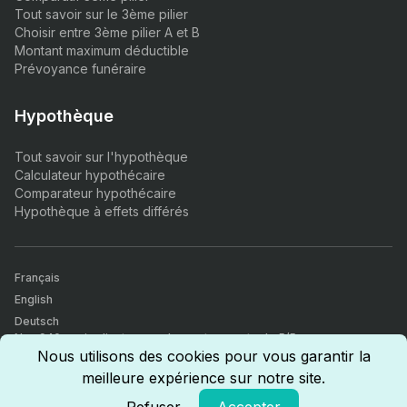
Tout savoir sur le 3ème pilier
Choisir entre 3ème pilier A et B
Montant maximum déductible
Prévoyance funéraire
Hypothèque
Tout savoir sur l'hypothèque
Calculateur hypothécaire
Comparateur hypothécaire
Hypothèque à effets différés
Français
English
Deutsch
Nos 940+ avis clients nous donnent une note de 5/5.
Comparateur d’assurances, finance & immobilier. Tous nos agents
Nous utilisons des cookies pour vous garantir la
sont certifiés par l'autorité fédérale de surveillance des marchés
meilleure expérience sur notre site.
financiers (FINMA), sont certifiés CICERO (Certified insurance
competence) et ont reçus le diplôme d'intermédiaire d'assurance