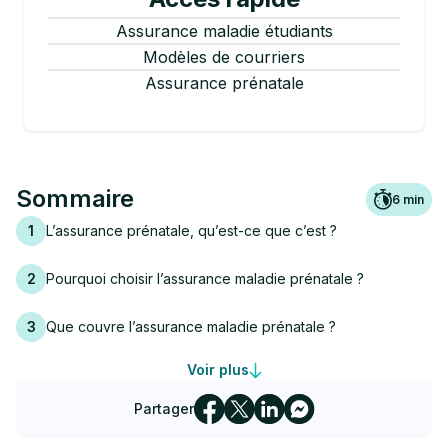
Assurance maladie étudiants
Modèles de courriers
Assurance prénatale
Sommaire
6
min
1
L’assurance prénatale, qu’est-ce que c’est ?
2
Pourquoi choisir l’assurance maladie prénatale ?
3
Que couvre l’assurance maladie prénatale ?
Voir plus
4
Combien coûte l’assurance prénatale ?
Partager
5
Quand commence-t-on à payer l’assurance prénatale ?