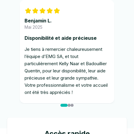
Benjamin L.
Her
Mai 2025
Juin
Disponibilité et aide précieuse
Trè
Je tiens à remercier chaleureusement
Très
l’équipe d’EMG SA, et tout
Andy
particulièrement Kelly Naar et Badouillier
clai
Quentin, pour leur disponibilité, leur aide
créa
précieuse et leur grande sympathie.
Votre professionnalisme et votre accueil
ont été très appréciés !
Accès rapide