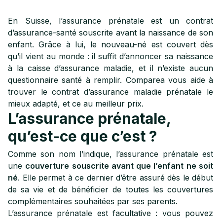
Quelles-sont les avantages de comparer les assurances
6
prénatales ?
En Suisse, l’assurance prénatale est un contrat
d’assurance-santé souscrite avant la naissance de son
7
Quelle franchise choisir pour l’assurance prénatale ?
enfant. Grâce à lui, le nouveau-né est couvert dès
qu’il vient au monde : il suffit d’annoncer sa naissance
8
Comment choisir l’assurance maladie prénatale ?
à la caisse d’assurance maladie, et il n’existe aucun
questionnaire santé à remplir. Comparea vous aide à
Est-ce possible de souscrire à une assurance prénatale
9
trouver le contrat d’assurance maladie prénatale le
dans une caisse différente de la mienne ?
mieux adapté, et ce au meilleur prix.
Comment comparer correctement les assurances
L’assurance prénatale,
10
complémentaires d’une prénatale ?
qu’est-ce que c’est ?
Comme son nom l’indique, l’assurance prénatale est
une
couverture souscrite avant que l’enfant ne soit
né
. Elle permet à ce dernier d’être assuré dès le début
de sa vie et de bénéficier de toutes les couvertures
complémentaires souhaitées par ses parents.
L’assurance prénatale est facultative : vous pouvez