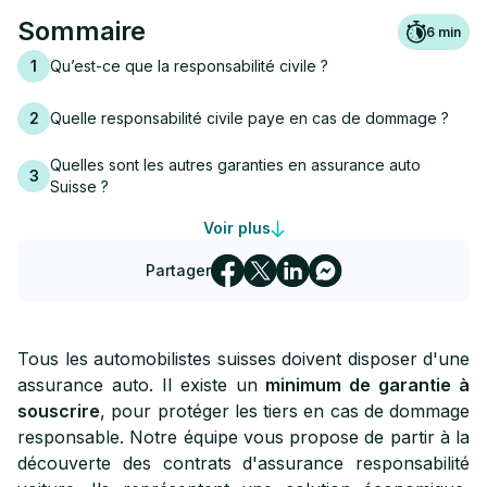
Sommaire
6
min
1
Qu’est-ce que la responsabilité civile ?
2
Quelle responsabilité civile paye en cas de dommage ?
Quelles sont les autres garanties en assurance auto
3
Suisse ?
Voir plus
4
Combien coûte une assurance responsabilité civile ?
Partager
Notre sélection des meilleurs assureurs pour une
5
responsabilité civile
Tous les automobilistes suisses doivent disposer d'une
assurance auto. Il existe un
minimum de garantie à
souscrire
, pour protéger les tiers en cas de dommage
responsable. Notre équipe vous propose de partir à la
découverte des contrats d'assurance responsabilité