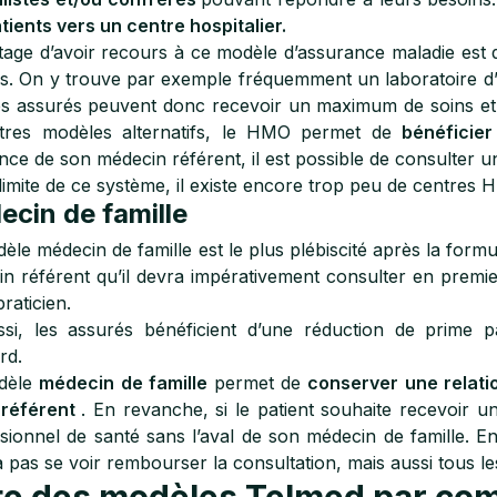
tients vers un centre hospitalier.
tage d’avoir recours à ce modèle d’assurance maladie est
s. On y trouve par exemple fréquemment un laboratoire d’a
es assurés peuvent donc recevoir un maximum de soins e
utres modèles alternatifs, le HMO permet de
bénéficie
nce de son médecin référent, il est possible de consulter 
limite de ce système, il existe encore trop peu de centres H
cin de famille
èle médecin de famille est le plus plébiscité après la form
n référent qu’il devra impérativement consulter en premie
raticien.
si, les assurés bénéficient d’une réduction de prime p
rd.
dèle
médecin de famille
permet de
conserver une relati
 référent
. En revanche, si le patient souhaite recevoir u
sionnel de santé sans l’aval de son médecin de famille. En e
 pas se voir rembourser la consultation, mais aussi tous les