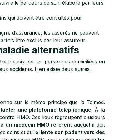
uivre le parcours de soin élaboré par leurs
ns qui doivent être consultés pour
nie d’assurance, les assurés ne peuvent
rfois être exclus par leur assureur.
ladie alternatifs
re choisis par les personnes domiciliées en
 aux accidents. Il en existe deux autres :
ionne sur le même principe que le Telmed.
tacter une plateforme téléphonique.
À la
n centre HMO. Ces lieux regroupent plusieurs
é a un
médecin HMO référent
auquel il doit
 de soins et qui
oriente son patient vers des
s. Un médecin HMO peut également
orienter