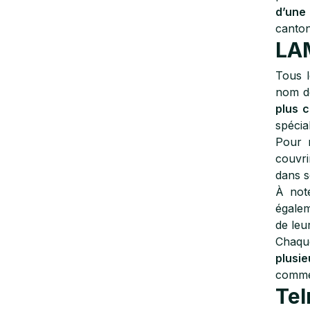
d’une
canton
LAM
Tous 
nom de
plus 
spécia
Pour r
couvri
dans s
À note
égalem
de leu
Chaque
plusie
comme
Tel