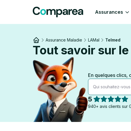
Assurances
Assurance Maladie
LAMal
Telmed
Tout savoir sur l
Link to
/
En quelques clics,
Qui souhaitez-vous
5
940+ avis clients sur