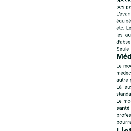
ses pa
L’avan
équipé
etc. L
les a
d’abse
Seule 
Méde
Le mod
médeci
autre p
Là aus
standa
Le mo
santé
profes
pourra