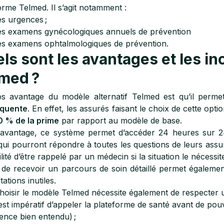
orme Telmed. Il s’agit notamment :
s urgences ;
s examens gynécologiques annuels de prévention
s examens ophtalmologiques de prévention.
ls sont les avantages et les i
med ?
os avantage du modèle alternatif Telmed est qu’il perm
quente
. En effet, les assurés faisant le choix de cette op
0 % de la prime
par rapport au modèle de base.
avantage, ce système permet d’accéder 24 heures sur 24
qui pourront répondre à toutes les questions de leurs as
lité d’être rappelé par un médecin si la situation le nécessit
t de recevoir un parcours de soin détaillé permet égaleme
ations inutiles.
hoisir le modèle Telmed nécessite également de respecter 
 est impératif d’appeler la plateforme de santé avant de pou
ence bien entendu) ;