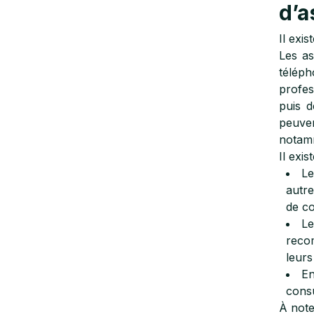
d’a
Il exi
Les as
téléph
profes
puis 
peuven
notamm
Il exi
Le
autre
de co
Le
recom
leurs
En
consu
À note