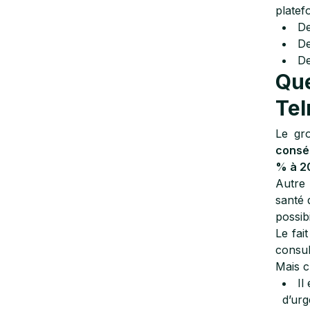
platef
De
De
De
Que
Tel
Le gr
consé
% à 2
Autre 
santé 
possibi
Le fai
consult
Mais c
Il
d’urg