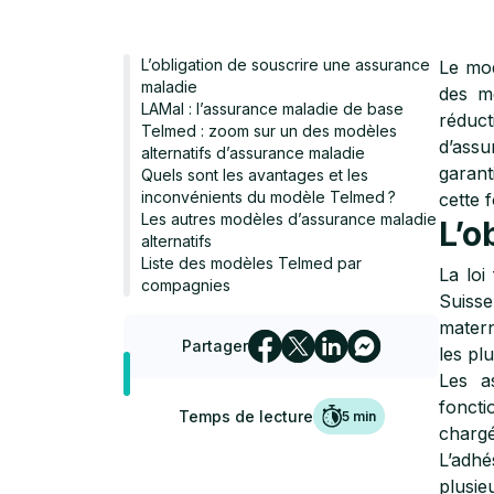
L’obligation de souscrire une assurance
Le mod
maladie
des mê
LAMal : l’assurance maladie de base
réduc
Telmed : zoom sur un des modèles
d’assu
alternatifs d’assurance maladie
garant
Quels sont les avantages et les
inconvénients du modèle Telmed ?
cette 
Les autres modèles d’assurance maladie
L’o
alternatifs
Liste des modèles Telmed par
La loi
compagnies
Suiss
matern
Partager
les pl
Les a
foncti
Temps de lecture
5
min
chargé
L’adh
plusie