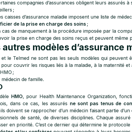
rtaines compagnies d’assurances obligent leurs assurés à s
illers ;
s caisses d’assurance maladie imposent une liste de médeci
icier de la prise en charge des soins
;
 cas de manquement à la procédure imposée par la compag
voir la prise en charge des soins reçus et peuvent même pa
 autres modèles d’assurance ma
et le Telmed ne sont pas les seuls modèles qui peuvent êt
 pour couvrir les risques liés à la maladie, à la maternité et
 HMO ;
 médecin de famille.
O
dèle
HMO
, pour Health Maintenance Organization, fonct
ois, dans ce cas, les assurés
ne sont pas tenus de con
 ils doivent se rapprocher d’un médecin faisant partie d’u
sionnels de santé, de diverses disciplines. Chaque assur
sser en priorité. C’est ce dernier qui détermine le protocole
listes et/ou confrères
pouvant répondre à leurs besoin