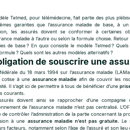
èle Telmed, pour télémédecine, fait partie des plus plébisc
mes garanties que l’assurance maladie de base, à un ta
tion, les assurés doivent se conformer à certaines obl
rance maladie à l’autre ou selon la formule choisie. Retour 
ies de base ? En quoi consiste le modèle Telmed ? Quels 
formule ? Quels sont les autres modèles alternatifs ?
bligation de souscrire une ass
 fédérale du 18 mars 1994 sur l’assurance maladie (LAMal
e cotise à une
assurance maladie
afin de couvrir les ris
ité. Il s’agit ici de permettre à tous de bénéficier d’une
pris
us courants.
ssurés doivent ainsi se rapprocher d’une compagnie d’a
onnement de l’assurance maladie n’est pas centralisé. L’OFS
 de contrôler l’administration de la partie concernant la pr
ésion à une
assurance maladie n’est pas gratuite.
Le m
urs facteurs, notamment selon l’âge de l’assuré et son lieu d