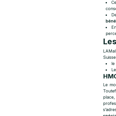
Ce
conse
De
bénéf
En
perce
Les
LAMal 
Suisse
le
Le
HM
Le mo
Toutef
place,
profes
s’adre
spécia