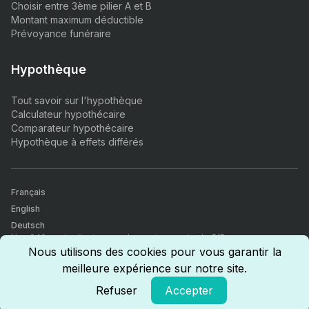
Choisir entre 3ème pilier A et B
Montant maximum déductible
Prévoyance funéraire
Hypothèque
Tout savoir sur l'hypothèque
Calculateur hypothécaire
Comparateur hypothécaire
Hypothèque à effets différés
Français
English
Deutsch
Nos 940+ avis clients nous donnent une note de 5/5.
Comparateur d’assurances, finance & immobilier. Tous nos agents
Nous utilisons des cookies pour vous garantir la
sont certifiés par l'autorité fédérale de surveillance des marchés
meilleure expérience sur notre site.
financiers (FINMA), sont certifiés CICERO (Certified insurance
competence) et ont reçus le diplôme d'intermédiaire d'assurance
Refuser
Accepter
AFA.