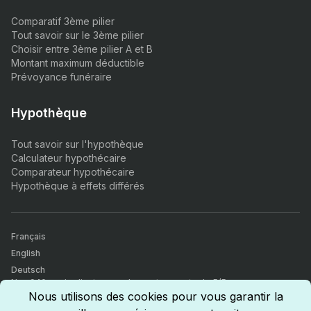
Comparatif 3ème pilier
Tout savoir sur le 3ème pilier
Choisir entre 3ème pilier A et B
Montant maximum déductible
Prévoyance funéraire
Hypothèque
Tout savoir sur l'hypothèque
Calculateur hypothécaire
Comparateur hypothécaire
Hypothèque à effets différés
Français
English
Deutsch
Nos 940+ avis clients nous donnent une note de 5/5.
Comparateur d’assurances, finance & immobilier. Tous nos agents
Nous utilisons des cookies pour vous garantir la
sont certifiés par l'autorité fédérale de surveillance des marchés