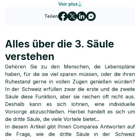
Voir plus
4
Voraussetzungen für eine Schweizer 3. Säule
Teilen
Die Obergrenzen der schweizerischen individuellen
5
Vorsorge
6
Die Bedingungen für den Bezug der 3. Säule
Alles über die 3. Säule
verstehen
7
Die dritte Säule im Todesfall
Gehören Sie zu den Menschen, die Lebenspläne
8
Zusammenfassung
haben, für die sie viel sparen müssen, oder die ihren
Ruhestand gerne in vollen Zügen genießen würden?
In der Schweiz erfüllen zwar die erste und die zweite
Säule diese Funktion, aber sie reichen oft nicht aus.
Deshalb kann es sich lohnen, eine individuelle
Vorsorge abzuschließen. Hierbei handelt es sich um
die dritte Säule, die viele Vorteile bietet...
In diesem Artikel gibt Ihnen Comparea Antworten auf
die Frage, wie die dritte Säule in der Schweiz