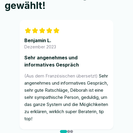
gewählt!
Benjamin L.
Her
Dezember 2023
Dez
Sehr angenehmes und
Seh
informatives Gespräch
Kun
(
Aus dem Französischen übersetzt
)
Sehr
(
Aus
angenehmes und informatives Gespräch,
bin 
sehr gute Ratschläge, Déborah ist eine
Kund
sehr sympathische Person, geduldig, um
offe
das ganze System und die Möglichkeiten
sein
zu erklären, wirklich super Beraterin, tip
mein
top!