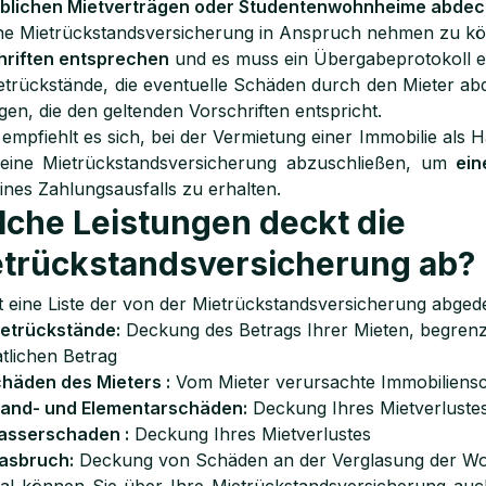
blichen Mietverträgen oder Studentenwohnheime abdec
ne Mietrückstandsversicherung in Anspruch nehmen zu k
hriften entsprechen
und es muss ein Übergabeprotokoll er
etrückstände, die eventuelle Schäden durch den Mieter ab
gen, die den geltenden Vorschriften entspricht.
empfiehlt es sich, bei der Vermietung einer Immobilie al
 eine Mietrückstandsversicherung abzuschließen, um
ei
eines Zahlungsausfalls zu erhalten.
che Leistungen deckt die
trückstandsversicherung ab?
st eine Liste der von der Mietrückstandsversicherung abged
etrückstände:
Deckung des Betrags Ihrer Mieten, begrenzt
tlichen Betrag
häden des Mieters :
Vom Mieter verursachte Immobiliens
and- und Elementarschäden:
Deckung Ihres Mietverluste
asserschaden :
Deckung Ihres Mietverlustes
asbruch:
Deckung von Schäden an der Verglasung der W