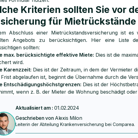
lles Formular nutzen.
che Kriterien sollten Sie vor 
sicherung für Mietrückstände
em Abschluss einer Mietrückstandsversicherung ist es w
lten Angebots zu berücksichtigen. Hier eine Liste d
sichtigen sollten:
e max. berücksichtigte effektive Miete:
Dies ist die maxim
chert wird.
e Karenzzeit:
Dies ist der Zeitraum, in dem der Vermieter
 Frist abgelaufen ist, beginnt die Übernahme durch die Ver
e Entschädigungshöchstgrenzen:
Dies ist der Höchstbetr
nimmt, wenn z. B. der Mieter die Wohnung beschädigt ode
Aktualisiert am :
01.02.2024
Geschrieben von
Alexis Milon
Leiterin der Abteilung Krankenversicherung bei Comparea.