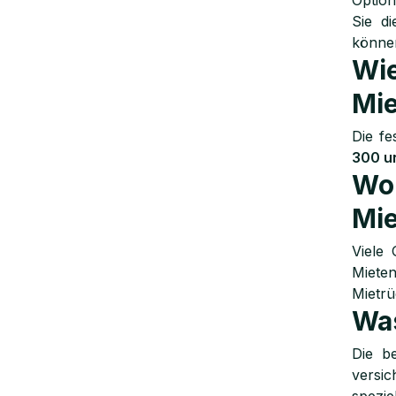
Option
Sie d
könne
Wie
Mi
Die fe
300 u
Wo 
Mie
Viele
Miete
Mietrü
Was
Die b
versic