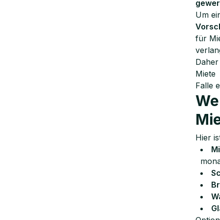
gewer
Um ei
Vorsc
für Mi
verlan
Daher 
Miete
Falle 
Wel
Mie
Hier i
Mi
mona
Sc
Br
W
Gl