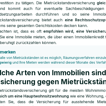
vestition zu tätigen. Die Mietrückstandsversicherung
glei
d kommt auch für eventuelle Sachbeschädigungen a
ndsetzungsarbeiten durchführen und so seine Immobi
ückstandsversicherung bietet auch
eine Rechtsschutzop
ms seine gesamten Gerichtskosten decken kann.
chten ist, dass es oft
empfohlen wird, eine Versiche
ie eine Immobilie mieten, die über einen Immobilienkredit 
beruhigt zurückzahlen können.
 merken
Falle von Mietrückständen ist es möglich, Räumungsverfahren einzulei
gwierig
und Ihre Mieten werden während dieser Monate des Verfahr
che Arten von Immobilien sind
sicherung gegen Mietrückstä
etrückstandsversicherung gilt für die meisten Wohnimmo
sich um eine Hauptwohnsitzwohnung
wie eine Wohnung, 
ten Sie, dass die Versicherung für ausstehende Mie