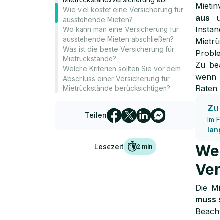
Mietin
Wie viel kostet eine Versicherung für
aus
un
ausstehende Mieten?
Insta
Wo kann man eine Versicherung für
ausstehende Mieten abschließen?
Mietr
Was ist die beste Versicherung für
Proble
Mietrückstände?
Zu bea
Welche Kriterien sollten Sie vor dem
wenn S
Abschluss einer Versicherung für
Raten 
Mietrückstände berücksichtigen?
Zu
Teilen
Im 
lan
Wel
Lesezeit
2
min
Ver
Die Mi
muss 
Beach