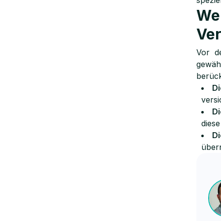
spezie
Wel
Ver
Vor d
gewäh
berück
Di
versi
Di
diese
Di
über