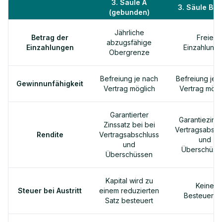
3. Säule A
3. Säule B (f
(gebunden)
Jährliche
Betrag der
Freie
abzugsfähige
Einzahlungen
Einzahlung
Obergrenze
Befreiung je nach
Befreiung je 
Gewinnunfähigkeit
Vertrag möglich
Vertrag mögl
Garantierter
Garantiezins 
Zinssatz bei bei
Vertragsabsch
Rendite
Vertragsabschluss
und
und
Überschüss
Überschüssen
Kapital wird zu
Keine
Steuer bei Austritt
einem reduzierten
Besteueru
Satz besteuert