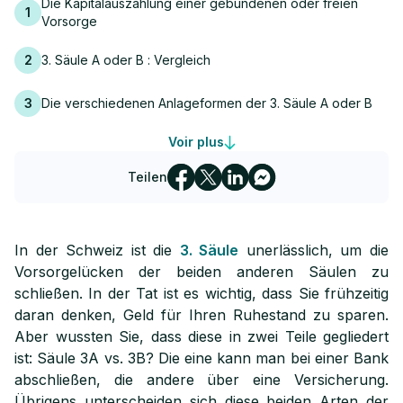
Die Kapitalauszahlung einer gebundenen oder freien
1
Vorsorge
2
3. Säule A oder B : Vergleich
3
Die verschiedenen Anlageformen der 3. Säule A oder B
Voir plus
4
Steuervorteile der individuellen Vorsorge
Teilen
Die Bedingungen für die Zeichnung einer Säule 3A oder
5
3B
In der Schweiz ist die
3. Säule
unerlässlich, um die
Vorsorgelücken der beiden anderen Säulen zu
schließen. In der Tat ist es wichtig, dass Sie frühzeitig
daran denken, Geld für Ihren Ruhestand zu sparen.
Aber wussten Sie, dass diese in zwei Teile gegliedert
ist: Säule 3A vs. 3B? Die eine kann man bei einer Bank
abschließen, die andere über eine Versicherung.
Übrigens unterscheiden sich diese beiden Arten der