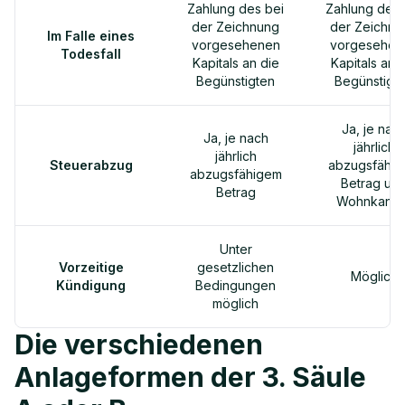
Zahlung des bei
Zahlung des 
der Zeichnung
der Zeichnu
Im Falle eines
vorgesehenen
vorgesehen
Todesfall
Kapitals an die
Kapitals an 
Begünstigten
Begünstigt
Ja, je nac
Ja, je nach
jährlich
jährlich
Steuerabzug
abzugsfähi
abzugsfähigem
Betrag un
Betrag
Wohnkanto
Unter
Vorzeitige
gesetzlichen
Möglich
Kündigung
Bedingungen
möglich
Die verschiedenen
Anlageformen der 3. Säule