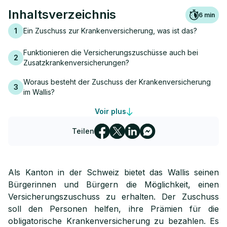
Inhaltsverzeichnis
6
min
1
Ein Zuschuss zur Krankenversicherung, was ist das?
Funktionieren die Versicherungszuschüsse auch bei
2
Zusatzkrankenversicherungen?
Woraus besteht der Zuschuss der Krankenversicherung
3
im Wallis?
Wie funktioniert der Zuschuss zur Krankenversicherung im
Voir plus
4
Wallis?
Teilen
Wie wähle ich meine Krankengrundversicherung richtig
5
aus?
Was sind die Bedingungen für den
Als Kanton in der Schweiz bietet das Wallis seinen
6
Krankenversicherungszuschuss im Wallis?
Bürgerinnen und Bürgern die Möglichkeit, einen
Versicherungszuschuss zu erhalten. Der Zuschuss
Wie wird das Einkommen für einen Antrag auf Zuschüsse
7
soll den Personen helfen, ihre Prämien für die
im Wallis berechnet?
obligatorische Krankenversicherung zu bezahlen. Es