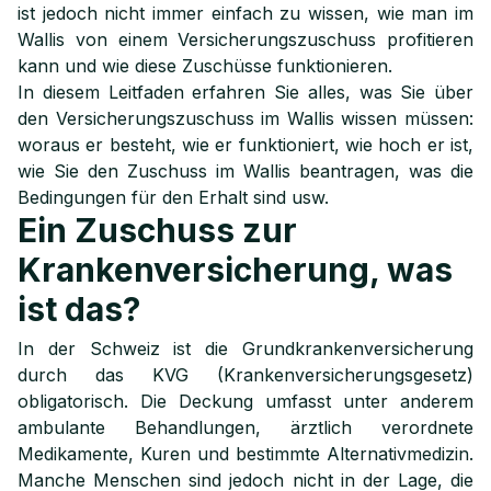
Wie berechnet man den Krankenversicherungszuschuss
ist jedoch nicht immer einfach zu wissen, wie man im
8
im Wallis?
Wallis von einem Versicherungszuschuss profitieren
kann und wie diese Zuschüsse funktionieren.
Wie erhält man den Zuschuss im Wallis, wenn man die
9
Benachrichtigung nicht erhalten hat?
In diesem Leitfaden erfahren Sie alles, was Sie über
den Versicherungszuschuss im Wallis wissen müssen:
Zu welchem Zeitpunkt sollte man den Antrag auf Zuschuss
10
woraus er besteht, wie er funktioniert, wie hoch er ist,
im Wallis stellen?
wie Sie den Zuschuss im Wallis beantragen, was die
Bedingungen für den Erhalt sind usw.
11
Wie beantrage ich den Zuschuss im Wallis?
Ein Zuschuss zur
Wie erfahre ich meinen Anspruch auf einen Zuschuss im
12
Krankenversicherung, was
Wallis?
ist das?
Wie erhalte ich eine Erneuerung des Zuschusses im
13
Wallis?
In der Schweiz ist die Grundkrankenversicherung
durch das KVG (Krankenversicherungsgesetz)
Wie kontaktiere ich die mit dem Walliser Zuschuss
14
verbundene Dienststelle?
obligatorisch. Die Deckung umfasst unter anderem
ambulante Behandlungen, ärztlich verordnete
Medikamente, Kuren und bestimmte Alternativmedizin.
Manche Menschen sind jedoch nicht in der Lage, die