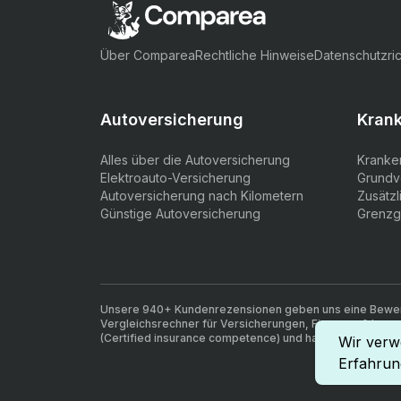
Über Comparea
Rechtliche Hinweise
Datenschutzric
Autoversicherung
Kran
Alles über die Autoversicherung
Kranke
Elektroauto-Versicherung
Grundv
Autoversicherung nach Kilometern
Zusätz
Günstige Autoversicherung
Grenzg
Unsere 940+ Kundenrezensionen geben uns eine Bewer
Vergleichsrechner für Versicherungen, Finanzen & Immobi
(Certified insurance competence) und haben das Diplom 
Wir verw
Erfahrun