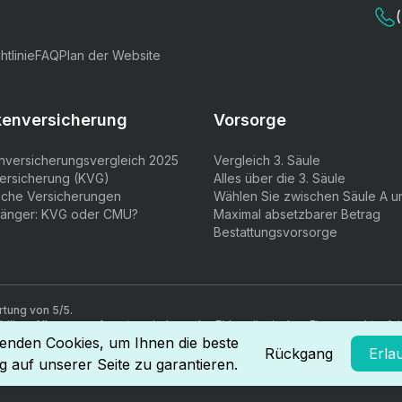
htlinie
FAQ
Plan der Website
kenversicherung
Vorsorge
nversicherungsvergleich 2025
Vergleich 3. Säule
ersicherung (KVG)
Alles über die 3. Säule
liche Versicherungen
Wählen Sie zwischen Säule A u
änger: KVG oder CMU?
Maximal absetzbarer Betrag
Bestattungsvorsorge
tung von 5/5.
lien. Alle unsere Agenten sind von der Eidgenössischen Finanzmarktaufsicht
als Versicherungsvermittler AFA erhalten.
enden Cookies, um Ihnen die beste
Rückgang
Erla
g auf unserer Seite zu garantieren.