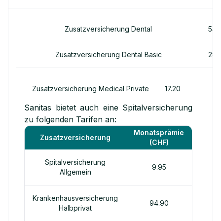
Zusatzversicherung Dental
54.
Zusatzversicherung Dental Basic
28.
Zusatzversicherung Medical Private
17.20
Sanitas bietet auch eine Spitalversicherung
zu folgenden Tarifen an:
Monatsprämie
Zusatzversicherung
(CHF)
Spitalversicherung
9.95
Allgemein
Krankenhausversicherung
94.90
Halbprivat