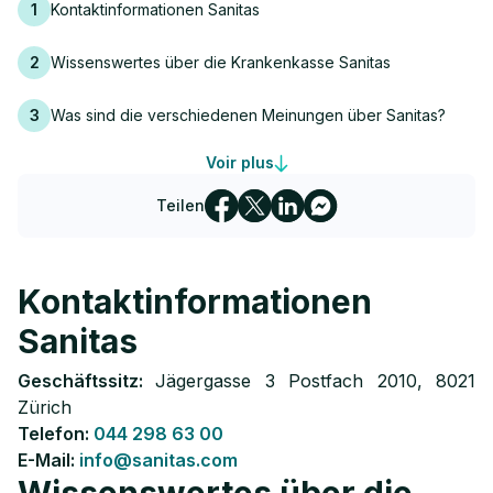
1
Kontaktinformationen Sanitas
2
Wissenswertes über die Krankenkasse Sanitas
3
Was sind die verschiedenen Meinungen über Sanitas?
Wie hoch ist die Rücktrittsquote der Krankenkasse
Voir plus
4
Sanitas?
Teilen
5
Welche Grundversicherungsmodelle bietet Sanitas an?
Welche verschiedenen Zusatzversicherungen bietet
6
Kontaktinformationen
Sanitas an?
Sanitas
7
Wie viel kostet eine Krankenversicherung bei Sanitas?
Geschäftssitz:
Jägergasse 3 Postfach 2010, 8021
8
Wie schliesse ich eine Sanitas-Krankenversicherung ab?
Zürich
Telefon:
044 298 63 00
E-Mail:
info@sanitas.com