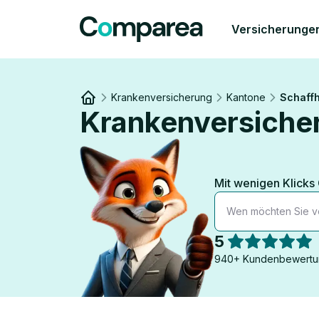
Versicherunge
Krankenversicherung
Kantone
Schaff
Krankenversiche
Link to
/
Mit wenigen Klicks
Wen möchten Sie v
5
940+ Kundenbewertu