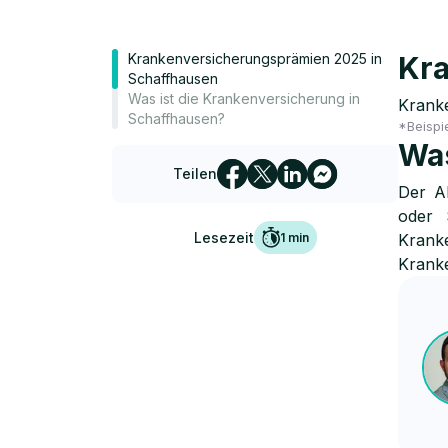
Krankenversicherungsprämien 2025 in
Kra
Schaffhausen
Was ist die Krankenversicherung in
Kranke
Schaffhausen?
*Beispi
Was
Teilen
Der A
oder 
Lesezeit
1
min
Krank
Kranke