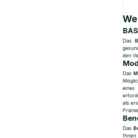
Wel
BAS
Das
B
gesund
den Ve
Mod
Das
M
Möglic
eines
erford
als er
Prämie
Ben
Das
B
Ihnen 