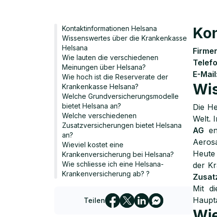
Kontaktinformationen Helsana
Kon
Wissenswertes über die Krankenkasse
Helsana
Firmen
Wie lauten die verschiedenen
Telef
Meinungen über Helsana?
E-Mail
Wie hoch ist die Reserverate der
Wis
Krankenkasse Helsana?
Welche Grundversicherungsmodelle
bietet Helsana an?
Die H
Welche verschiedenen
Welt. 
Zusatzversicherungen bietet Helsana
AG
en
an?
Aeros
Wieviel kostet eine
Heute
Krankenversicherung bei Helsana?
Wie schliesse ich eine Helsana-
der Kr
Krankenversicherung ab? ?
Zusat
Mit d
Haupta
Teilen
Wie