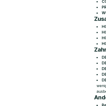
C
P
W
Zusa
HO
H
HO
HO
Zah
DE
D
DE
D
D
wenig
ausb
And
Re