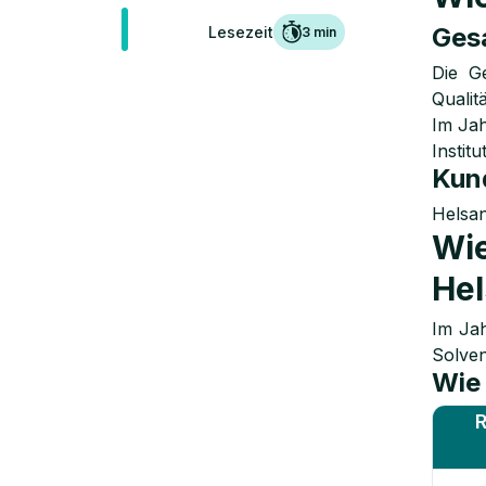
Gesa
Lesezeit
3
min
Die G
Qualit
Im Jah
Institu
Kun
Helsan
Wie
He
Im Jah
Solve
Wie 
R