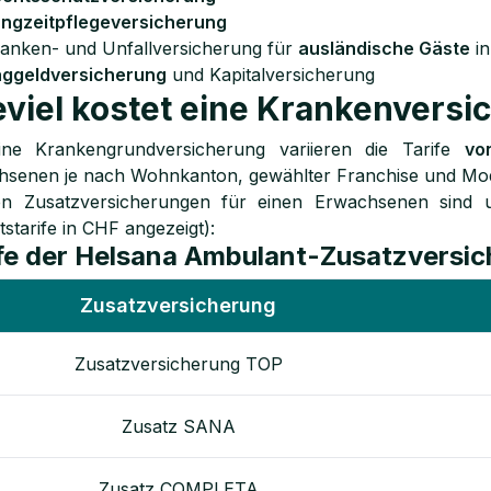
ngzeitpflegeversicherung
anken- und Unfallversicherung für
ausländische Gäste
in
ggeldversicherung
und Kapitalversicherung
viel kostet eine Krankenversi
ine Krankengrundversicherung variieren die Tarife
vo
hsenen je nach Wohnkanton, gewählter Franchise und Mod
en Zusatzversicherungen für einen Erwachsenen sind u
starife in CHF angezeigt):
fe der Helsana Ambulant-Zusatzversi
Zusatzversicherung
Zusatzversicherung TOP
Zusatz SANA
Zusatz COMPLETA