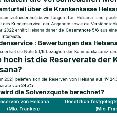
mturteil über die Krankenkasse Helsa
esamtzufriedenheitsbewertungen für Helsana sind posit
ät des Kundenservice, der Angebote sowie die Verständlichk
r 2022 erhält Helsana daher die
Gesamtnote 5/6
aus eine
t Intervista.
denservice : Bewertungen des Helsan
a erhält die Note
5.1/6
bezüglich der Kommunikations- und 
 hoch ist die Reserverate der
lsana?
r 2021 beliefen sich die Reserven von Helsana auf
1'424.
nzrate von
245%
.
wird die Solvenzquote berechnet?
eserven von Helsana
Gesetzlich festgelegt
(Mio. Franken)
(Mio. Fra