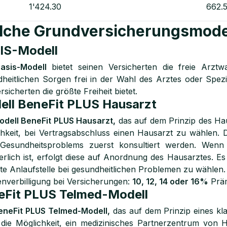
1'424.30
662.
che Grundversicherungsmodell
IS-Modell
asis-Modell
bietet seinen Versicherten die freie Arztw
heitlichen Sorgen frei in der Wahl des Arztes oder Spezi
rsicherten die größte Freiheit bietet.
ell BeneFit PLUS Hausarzt
odell BeneFit PLUS Hausarzt,
das auf dem Prinzip des Haus
hkeit, bei Vertragsabschluss einen Hausarzt zu wählen. 
 Gesundheitsproblems zuerst konsultiert werden. Wenn 
erlich ist, erfolgt diese auf Anordnung des Hausarztes. E
ste Anlaufstelle bei gesundheitlichen Problemen zu wählen.
nverbilligung bei Versicherungen:
10, 12, 14 oder 16%
Präm
eFit PLUS Telmed-Modell
eneFit PLUS Telmed-Modell,
das auf dem Prinzip eines kla
die Möglichkeit, ein medizinisches Partnerzentrum von 