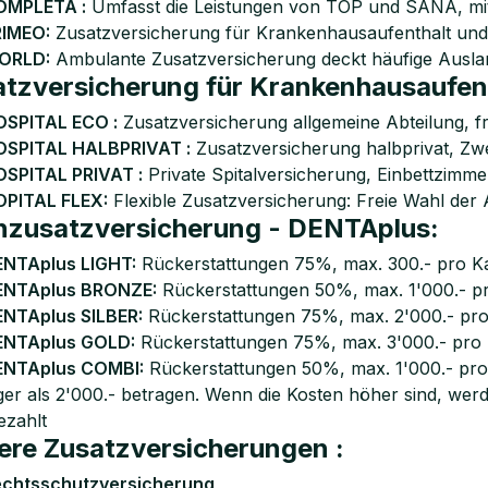
OMPLETA :
Umfasst die Leistungen von TOP und SANA, mit
RIMEO:
Zusatzversicherung für Krankenhausaufenthalt und 
ORLD:
Ambulante Zusatzversicherung deckt häufige Ausla
tzversicherung für Krankenhausaufent
SPITAL ECO :
Zusatzversicherung allgemeine Abteilung, f
OSPITAL HALBPRIVAT :
Zusatzversicherung halbprivat, Zw
SPITAL PRIVAT :
Private Spitalversicherung, Einbettzimme
PITAL FLEX:
Flexible Zusatzversicherung: Freie Wahl der 
nzusatzversicherung - DENTAplus:
NTAplus LIGHT:
Rückerstattungen 75%, max. 300.- pro Ka
ENTAplus BRONZE:
Rückerstattungen 50%, max. 1'000.- pr
NTAplus SILBER:
Rückerstattungen 75%, max. 2'000.- pro
ENTAplus GOLD:
Rückerstattungen 75%, max. 3'000.- pro 
ENTAplus COMBI:
Rückerstattungen 50%, max. 1'000.- pro
er als 2'000.- betragen. Wenn die Kosten höher sind, wer
ezahlt
ere Zusatzversicherungen :
chtsschutzversicherung