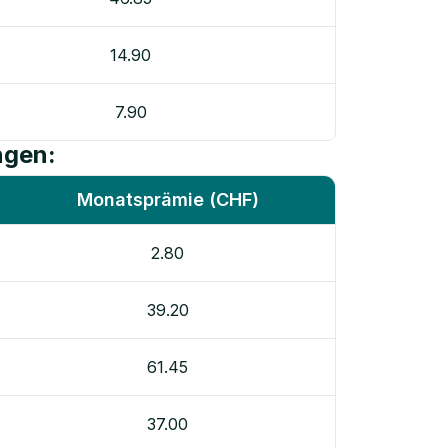
14.90
7.90
ngen:
Monatsprämie (CHF)
2.80
39.20
61.45
37.00