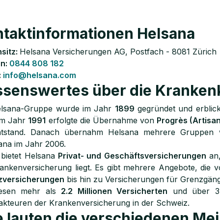
taktinformationen Helsana
sitz:
Helsana Versicherungen AG, Postfach - 8081 Zürich
on:
0844 808 182
:
info@helsana.com
senswertes über die Kranken
elsana-Gruppe wurde im Jahr
1899
gegründet und erblick
Im Jahr
1991
erfolgte die Übernahme von
Progrès (Artisa
tstand. Danach übernahm Helsana mehrere Gruppen 
ana im Jahr 2006.
 bietet Helsana
Privat- und Geschäftsversicherungen
an,
ankenversicherung liegt. Es gibt mehrere Angebote, die 
zversicherungen
bis hin zu Versicherungen für Grenzgäng
iesen mehr als
2.2 Millionen Versicherten
und über 3'
kteuren der Krankenversicherung in der Schweiz.
 lauten die verschiedenen Me