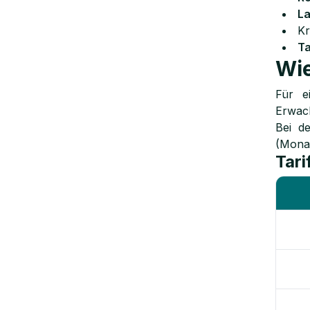
La
Kr
Ta
Wie
Für e
Erwac
Bei d
(Monat
Tari