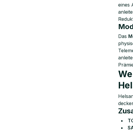
eines 
anleite
Redukt
Mod
Das
M
physi
Teleme
anleite
Prämie
Wel
Hel
Helsan
decken
Zus
TO
SA