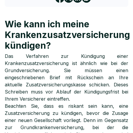
Ihre Zusatzversicherung kündigen, ohne zu riskieren,
5
später nicht mehr versichert zu sein
Was muss ich wissen, bevor ich meine
Wie kann ich meine
6
Zusatzversicherung kündigen kann?
Krankenzusatzversicherung
kündigen?
Das Verfahren zur Kündigung einer
Krankenzusatzversicherung ist ähnlich wie bei der
Grundversicherung. Sie müssen einen
eingeschriebenen Brief mit Rückschein an Ihre
aktuelle Zusatzversicherungskasse schicken. Dieses
Schreiben muss vor Ablauf der Kündigungsfrist bei
Ihrem Versicherer eintreffen.
Beachten Sie, dass es riskant sein kann, eine
Zusatzversicherung zu kündigen, bevor die Zusage
einer neuen Gesellschaft vorliegt. Denn im Gegensatz
zur Grundkrankenversicherung, bei der die