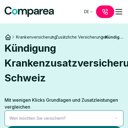
DE
Krankenversicherung
Zusätzliche Versicherungen
Kündigung
Link to
/
Kündigung
Krankenzusatzversicher
Schweiz
Mit wenigen Klicks Grundlagen und Zusatzleistungen
vergleichen
Wen möchten Sie versichern?