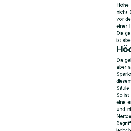
Höhe u
nicht 
vor de
einer 
Die ge
ist ab
Höc
Die ge
aber a
Sparko
diesem
Säule 
So ist
eine e
und n
Nettoe
Begrif
jedoch