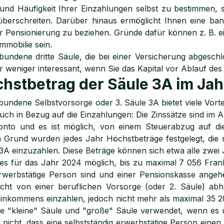
nd Häufigkeit Ihrer Einzahlungen selbst zu bestimmen, 
überschreiten. Darüber hinaus ermöglicht Ihnen eine ban
r Pensionierung zu beziehen. Gründe dafür können z. B. e
Immobilie sein.
bundene dritte Säule, die bei einer Versicherung abgeschl
er weniger interessant, wenn Sie das Kapital vor Ablauf de
hstbetrag der Säule 3A im Ja
bundene Selbstvorsorge oder 3. Säule 3A bietet viele Vort
uch in Bezug auf die Einzahlungen: Die Zinssätze sind im Al
nto und es ist möglich, von einem Steuerabzug auf die 
 Grund wurden jedes Jahr Höchstbeträge festgelegt, die m
3A einzuzahlen. Diese Beträge können sich etwa alle zwei
 es für das Jahr 2024 möglich, bis zu maximal 7 056 Fran
rwerbstätige Person sind und einer Pensionskasse angeh
icht von einer beruflichen Vorsorge (oder 2. Säule) ab
inkommens einzahlen, jedoch nicht mehr als maximal 35 
fe "kleine" Säule und "große" Säule verwendet, wenn es 
 nicht, dass eine selbstständig erwerbstätige Person einen 