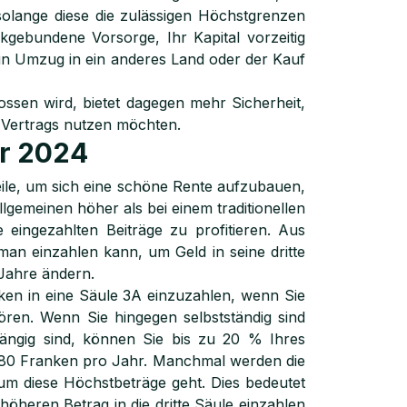
solange diese die zulässigen Höchstgrenzen
kgebundene Vorsorge, Ihr Kapital vorzeitig
in Umzug in ein anderes Land oder der Kauf
ossen wird, bietet dagegen mehr Sicherheit,
s Vertrags nutzen möchten.
hr 2024
eile, um sich eine schöne Rente aufzubauen,
lgemeinen höher als bei einem traditionellen
eingezahlten Beiträge zu profitieren. Aus
an einzahlen kann, um Geld in seine dritte
 Jahre ändern.
ken in eine Säule 3A einzuzahlen, wenn Sie
ören. Wenn Sie hingegen selbstständig sind
hängig sind, können Sie bis zu 20 % Ihres
280 Franken pro Jahr. Manchmal werden die
um diese Höchstbeträge geht. Dies bedeutet
höheren Betrag in die dritte Säule einzahlen