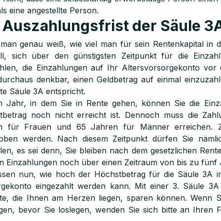
ls eine angestellte Person.
 Auszahlungsfrist der Säule 3
an genau weiß, wie viel man für sein Rentenkapital in di
oll, sich über den günstigsten Zeitpunkt für die Einza
len, die Einzahlungen auf Ihr Altersvorsorgekonto vor d
urchaus denkbar, einen Geldbetrag auf einmal einzuzahl
itte Säule 3A entspricht.
m Jahr, in dem Sie in Rente gehen, können Sie die Einz
tbetrag noch nicht erreicht ist. Dennoch muss die Zahl
n für Frauen und 65 Jahren für Männer erreichen. Zu
oben werden. Nach diesem Zeitpunkt dürfen Sie nämli
len, es sei denn, Sie bleiben nach dem gesetzlichen Renten
 Einzahlungen noch über einen Zeitraum von bis zu fünf 
ssen nun, wie hoch der Höchstbetrag für die Säule 3A i
rgekonto eingezahlt werden kann. Mit einer 3. Säule 3A
te, die Ihnen am Herzen liegen, sparen können. Wenn Si
gen, bevor Sie loslegen, wenden Sie sich bitte an Ihren 