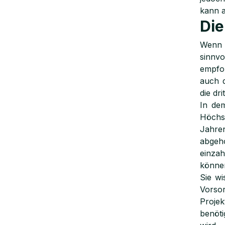
kann a
Die
Wenn m
sinnv
empfoh
auch d
die dr
In de
Höchs
Jahre
abgeh
einzah
können
Sie wi
Vorso
Projek
benöti