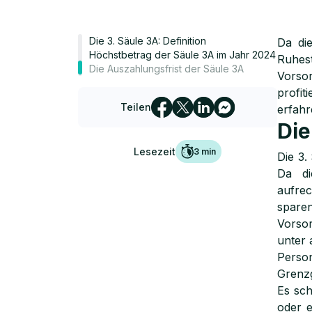
Die 3. Säule 3A: Definition
Da di
Höchstbetrag der Säule 3A im Jahr 2024
Ruhest
Die Auszahlungsfrist der Säule 3A
Vorso
profi
Teilen
erfahr
Die
Lesezeit
3
min
Die 3.
Da di
aufrec
sparen
Vorsor
unter 
Person
Grenz
Es sch
oder e