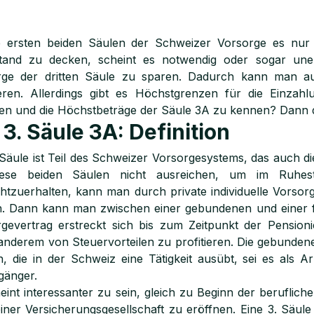
e ersten beiden Säulen der Schweizer Vorsorge es nur
and zu decken, scheint es notwendig oder sogar unerläs
rge der dritten Säule zu sparen. Dadurch kann man au
tieren. Allerdings gibt es Höchstgrenzen für die Einza
en und die Höchstbeträge der Säule 3A zu kennen? Dann dür
 3. Säule 3A: Definition
 Säule ist Teil des Schweizer Vorsorgesystems, das auch d
ese beiden Säulen nicht ausreichen, um im Ruhes
htzuerhalten, kann man durch private individuelle Vorsor
. Dann kann man zwischen einer gebundenen und einer fr
gevertrag erstreckt sich bis zum Zeitpunkt der Pension
anderem von Steuervorteilen zu profitieren. Die gebundene d
, die in der Schweiz eine Tätigkeit ausübt, sei es als A
gänger.
eint interessanter zu sein, gleich zu Beginn der beruflich
iner Versicherungsgesellschaft zu eröffnen. Eine 3. Säule